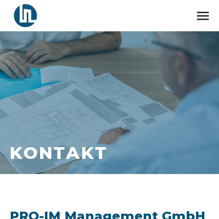
K
O
N
T
A
K
T
PRO-IM Management GmbH